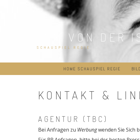
Skip
to
content
TOM VON DER I
SCHAUSPIEL REGIE
HOME SCHAUSPIEL REGIE
BIL
KONTAKT & LIN
AGENTUR (TBC)
Bei Anfragen zu
Werbung
wenden Sie Sich bi
Für PR Anfragen, bitte bei der besten Pres