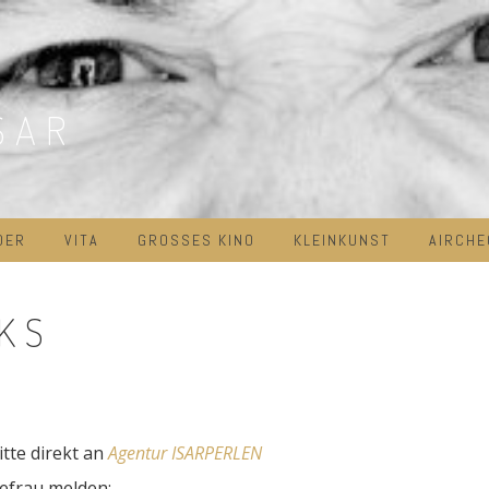
SAR
DER
VITA
GROSSES KINO
KLEINKUNST
AIRCHE
KS
tte direkt an
Agentur ISARPERLEN
sefrau melden: