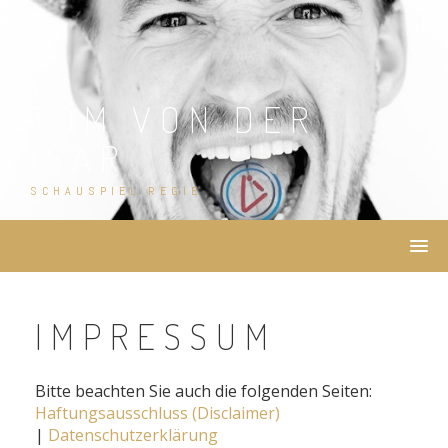
Skip
to
content
TOM VON DER
ISAR
SCHAUSPIEL REGIE
IMPRESSUM
Bitte beachten Sie auch die folgenden Seiten:
Haftungsausschluss (Disclaimer)
|
Datenschutzerklärung