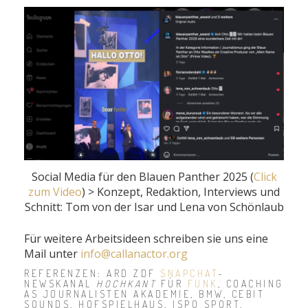
Social Media für den Blauen Panther 2025 (
Click
zum Video
) > Konzept, Redaktion, Interviews und
Schnitt: Tom von der Isar und Lena von Schönlaub
Für weitere Arbeitsideen schreiben sie uns eine
Mail unter
info@callanactor.org
REFERENZEN: ARD ZDF
SNAPCHAT
-
NEWSKANAL
HOCHKANT
FÜR
FUNK
, COACHING
AS JOURNALISTEN AKADEMIE, BMW, CEBIT
SOUNDS, HOFSPIELHAUS, ISPO SPORT,