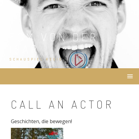
Skip
to
content
TOM VON DER
ISAR
SCHAUSPIEL REGIE
CALL AN ACTOR
Geschichten, die bewegen!